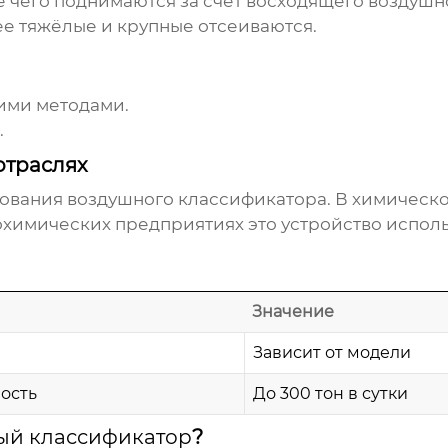
е чего поднимаются за счёт восходящего воздушн
лее тяжёлые и крупные отсеиваются.
ими методами.
.
отраслях
зования
воздушного классификатора
. В химическ
охимических предприятиях это устройство исполь
.
Значение
Зависит от модели
ость
До 300 тон в сутки
ый классификатор
?