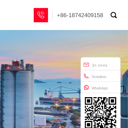


+86-18742409158
Эл. почта
Телефон
WhatsApp