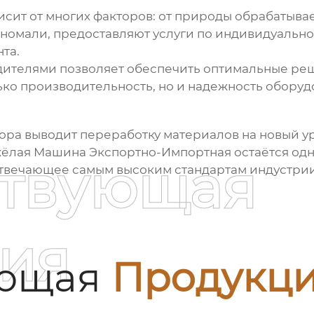
сит от многих факторов: от природы обрабатыва
иномали, предоставляют услуги по индивидуальн
та.
дителями позволяет обеспечить оптимальные реш
ько производительность, но и надежность оборуд
ора
выводит переработку материалов на новый ур
ёлая Машина Экспортно-Импортная остаётся одни
ствующая
отвечающее самым высоким стандартам индустрии
ия
ующая
Продукц