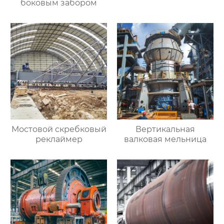
боковым забором
Мостовой скребковый
Вертикальная
реклаймер
валковая мельница