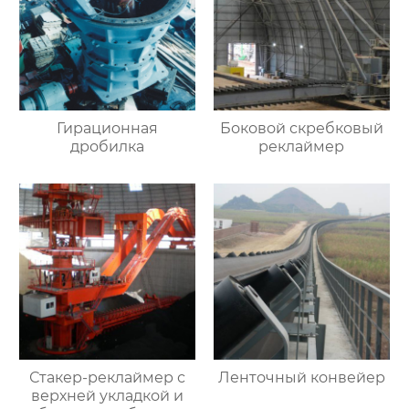
Гирационная
Боковой скребковый
дробилка
реклаймер
Стакер-реклаймер с
Ленточный конвейер
верхней укладкой и