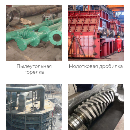
Пылеугольная
Молотковая дробилка
горелка