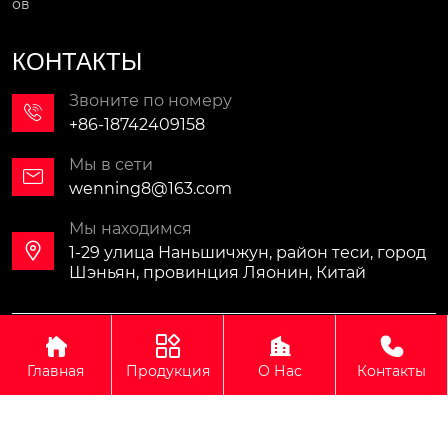
ов
КОНТАКТЫ
Звоните по номеру

+86-18742409158
Мы в сети

wenning8@163.com
Мы находимся

1-29 улица Наньшичжун, район теси, город
Шэньян, провинция Ляонин, Китай
Авторское право©ООО Синомали Тяжёлая Машина




Экспортно-импортная компания(Шэньян)
Главная
Продукция
О Нас
Контакты