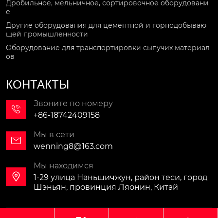
Дробильное, мельничное, сортировочное оборудовани
е
Другие оборудования для цементной и горнодобываю
щей промышленности
Оборудование для транспортировки сыпучих материал
ов
КОНТАКТЫ
Звоните по номеру

+86-18742409158
Мы в сети

wenning8@163.com
Мы находимся

1-29 улица Наньшичжун, район теси, город
Шэньян, провинция Ляонин, Китай
Авторское право©ООО Синомали Тяжёлая Машина