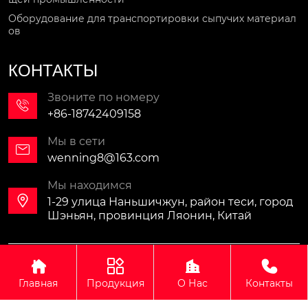
Оборудование для транспортировки сыпучих материал
ов
КОНТАКТЫ
Звоните по номеру

+86-18742409158
Мы в сети

wenning8@163.com
Мы находимся

1-29 улица Наньшичжун, район теси, город
Шэньян, провинция Ляонин, Китай
Авторское право©ООО Синомали Тяжёлая Машина




Экспортно-импортная компания(Шэньян)
Главная
Продукция
О Нас
Контакты