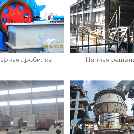
арная дробилка
Цепная решёт