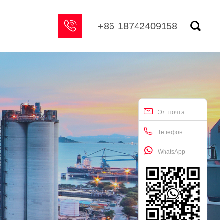


+86-18742409158
Эл. почта
Телефон
WhatsApp