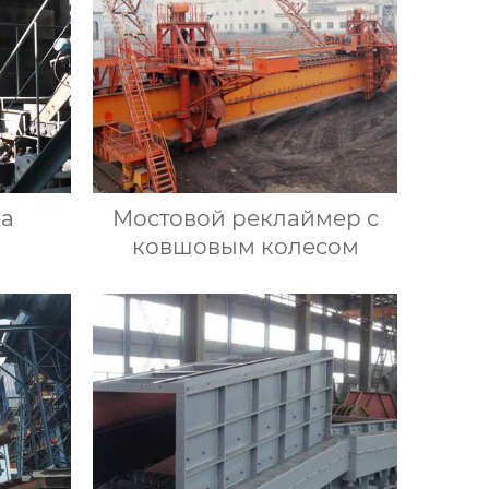
ка
Мостовой реклаймер с
ковшовым колесом