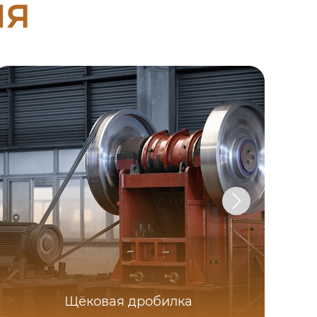
ия
Щёковая дробилка