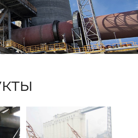
ые
кты