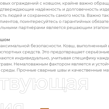
овых ограждений с ковшом, крайне важно обраща
дтверждающие надёжность и долговечность издели
ость людей и сохранность самого моста. Важно та
лиентов, поинтересуйтесь о гарантийных обязате
альными партнёрами является решающим этапом 
вшом
аксимальной безопасности. Ковш, выполненный 
нспортных средств. Это предотвращает серьёзные
ются индивидуально, учитывая специфику каждо
равм. Немаловажным фактором является и устой
 среды. Прочные сварные швы и качественные ма
ствующая
ия