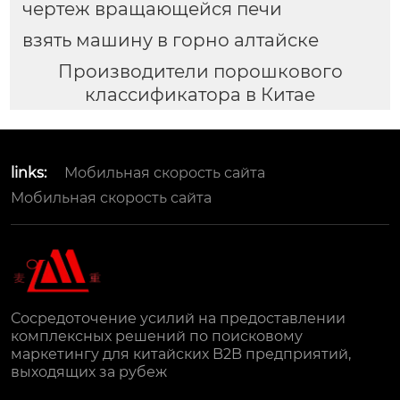
чертеж вращающейся печи
взять машину в горно алтайске
Производители порошкового
классификатора в Китае
links:
Мобильная скорость сайта
Мобильная скорость сайта
Сосредоточение усилий на предоставлении
комплексных решений по поисковому
маркетингу для китайских B2B предприятий,
выходящих за рубеж