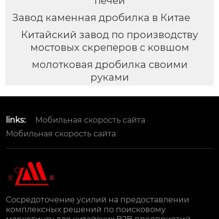
печей
Завод каменная дробилка в Китае
Китайский завод по производству
мостовых скреперов с ковшом
молотковая дробилка своими
руками
links:
Мобильная скорость сайта
Мобильная скорость сайта
Сосредоточение усилий на предоставлении
комплексных решений по поисковому