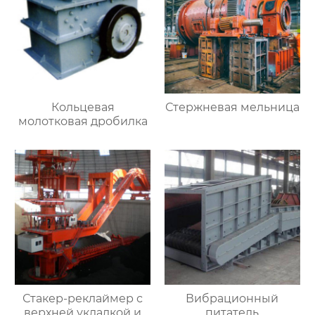
Кольцевая
Стержневая мельница
молотковая дробилка
Стакер-реклаймер с
Вибрационный
верхней укладкой и
питатель