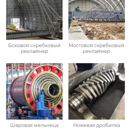
Боковой скребковый
Мостовой скребковый
реклаймер
реклаймер
Шаровая мельница
Ножевая дробилка