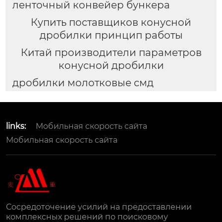
ленточный конвейер бункера
Купить поставщиков конусной
дробилки принцип работы
Китай производители параметров
конусной дробилки
дробилки молотковые смд
links:
Мобильная скорость сайта
Мобильная скорость сайта
Сосредоточение усилий на предоставлении
комплексных решений по поисковому