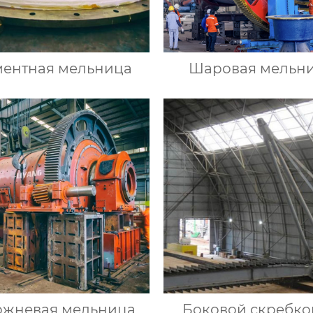
ентная мельница
Шаровая мельн
ржневая мельница
Боковой скребк