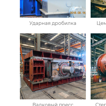
Ударная дробилка
Цем
Валковый пресс
Сте