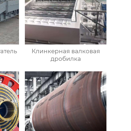
атель
Клинкерная валковая
дробилка