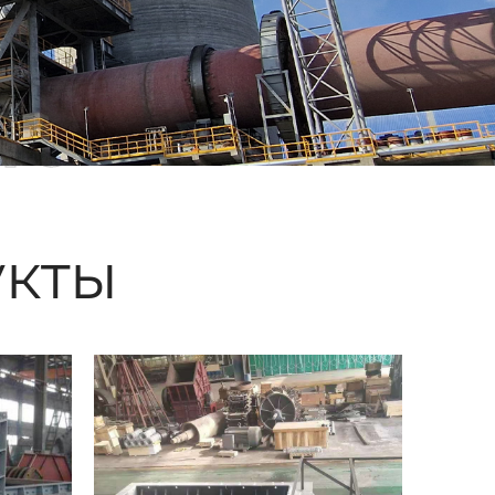
ые
кты