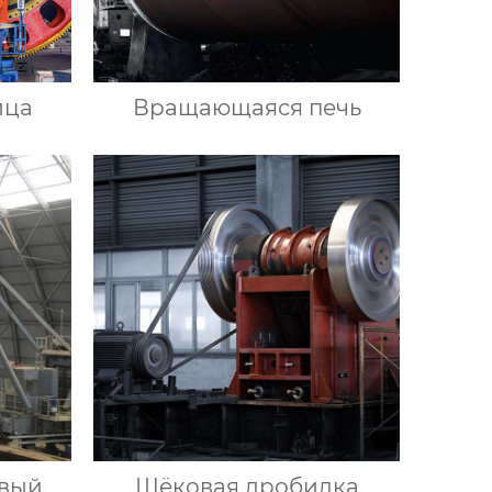
ица
Вращающаяся печь
овый
Щёковая дробилка