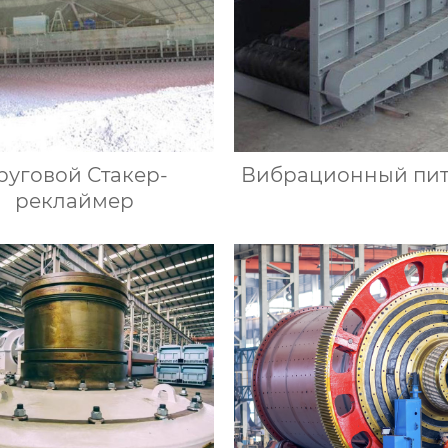
руговой Стакер-
Вибрационный пит
реклаймер