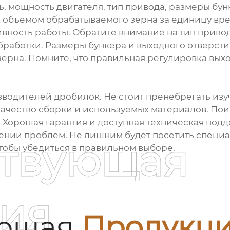
 мощность двигателя, тип привода, размеры бунк
 объемом обрабатываемого зерна за единицу вр
вность работы. Обратите внимание на тип приво
работки. Размеры бункера и выходного отверстия
 зерна. Помните, что правильная регулировка вых
водителей дробилок. Не стоит пренебрегать изу
ачество сборки и используемых материалов. Пои
Хорошая гарантия и доступная техническая подде
ении проблем. Не лишним будет посетить специ
ствующая
тобы убедиться в правильном выборе.
ия
ующая
Продукц