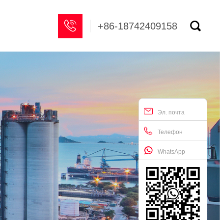


+86-18742409158
Эл. почта
Телефон
WhatsApp