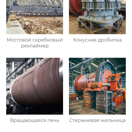
Мостовой скребковый
Конусная дробилка
реклаймер
Вращающаяся печь
Стержневая мельница