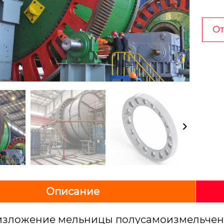
От
Описание
изложение мельницы полусамоизмельче