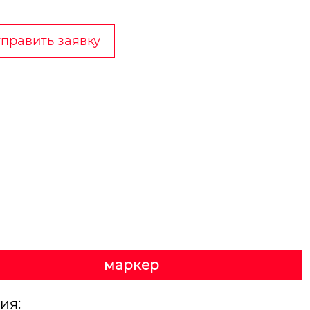
править заявку
маркер
ния
: