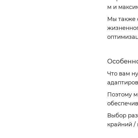
м и макси
Мы также 
жизненног
оптимизац
Особенно
Что вам н
адаптиров
Поэтому м
обеспечив
Выбор раз
крайний /