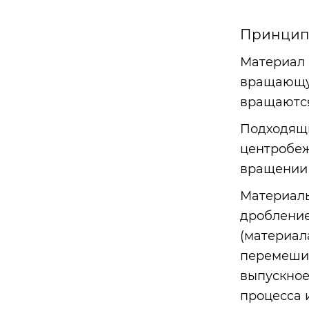
Принцип 
Материал 
вращающую
вращаются
Подходящи
центробеж
вращении 
Материалы
дробление
(материал
перемешив
выпускное
процесса 