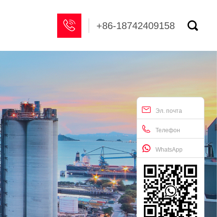


+86-18742409158
Эл. почта
Телефон
WhatsApp