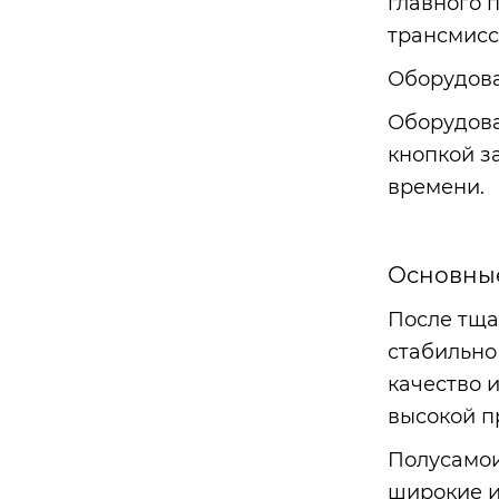
главного 
трансмисс
Оборудова
Оборудова
кнопкой з
времени.
Основны
После тща
стабильно
качество 
высокой п
Полусамои
широкие и