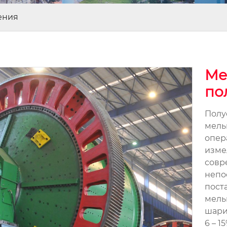
ения
Ме
по
Полу
мель
опер
изме
совр
непо
пост
мель
шари
6 – 15