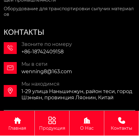
щей промышленности
Оборудование для транспортировки сыпучих материал
ов
КОНТАКТЫ
Звоните по номеру

+86-18742409158
Мы в сети

wenning8@163.com
Мы находимся

1-29 улица Наньшичжун, район теси, город
Шэньян, провинция Ляонин, Китай
Авторское право©ООО Синомали Тяжёлая Машина




Экспортно-импортная компания(Шэньян)
Главная
Продукция
О Нас
Контакты