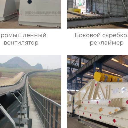
Промышленный
Боковой скребк
вентилятор
реклаймер