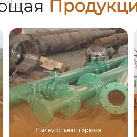
ующая
Продукц
Пылеугольная горелка