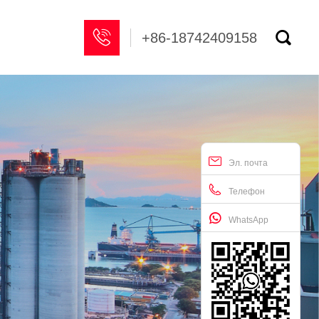


+86-18742409158
Эл. почта
Телефон
WhatsApp