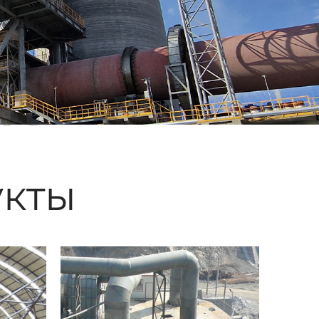
ые
кты