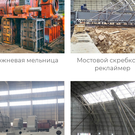
ржневая мельница
Мостовой скребк
реклаймер