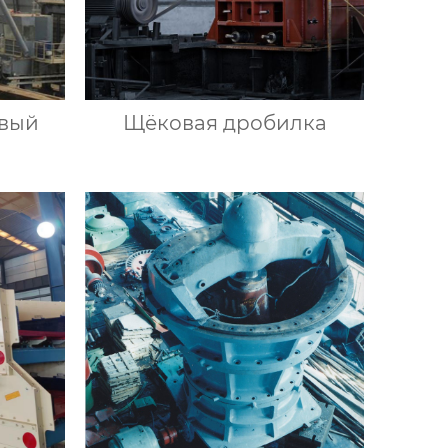
овый
Щёковая дробилка