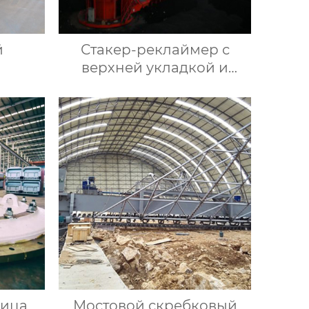
й
Стакер-реклаймер с
верхней укладкой и
боковым забором
ница
Мостовой скребковый