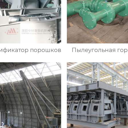
ификатор порошков
Пылеугольная гор