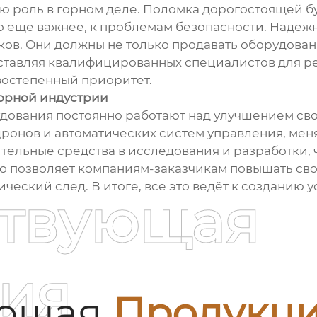
 роль в горном деле. Поломка дорогостоящей бу
 еще важнее, к проблемам безопасности. Надежно
в. Они должны не только продавать оборудовани
тавляя квалифицированных специалистов для ре
востепенный приоритет.
горной индустрии
ования постоянно работают над улучшением свои
ронов и автоматических систем управления, ме
ельные средства в исследования и разработки, 
Это позволяет компаниям-заказчикам повышать св
ический след. В итоге, все это ведёт к созданию
ствующая
ия
ующая
Продукц