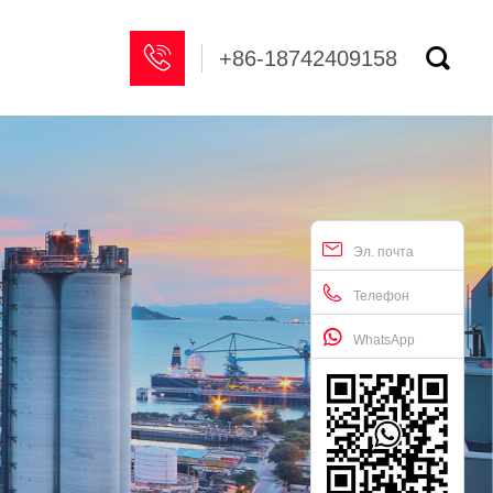


+86-18742409158
Эл. почта
Телефон
WhatsApp