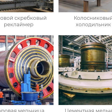
овой скребковый
Колосниковы
реклаймер
холодильник
ровая мельница
Цементная мель