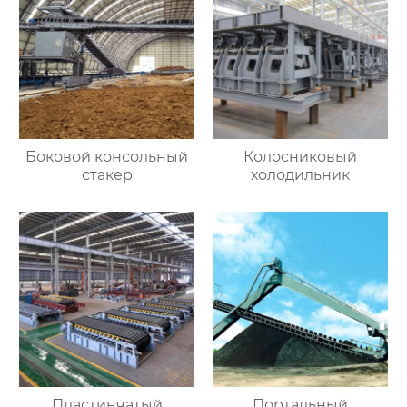
Боковой консольный
Колосниковый
стакер
холодильник
Пластинчатый
Портальный