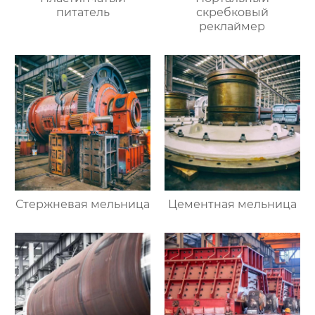
питатель
скребковый
реклаймер
Стержневая мельница
Цементная мельница