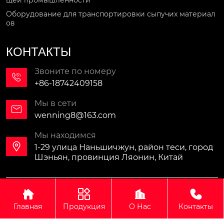
щей промышленности
Оборудование для транспортировки сыпучих материал
ов
КОНТАКТЫ
Звоните по номеру

+86-18742409158
Мы в сети

wenning8@163.com
Мы находимся

1-29 улица Наньшичжун, район теси, город
Шэньян, провинция Ляонин, Китай
Авторское право©ООО Синомали Тяжёлая Машина




Экспортно-импортная компания(Шэньян)
Главная
Продукция
О Нас
Контакты