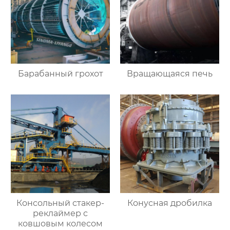
Барабанный грохот
Вращающаяся печь
Консольный стакер-
Конусная дробилка
реклаймер с
ковшовым колесом