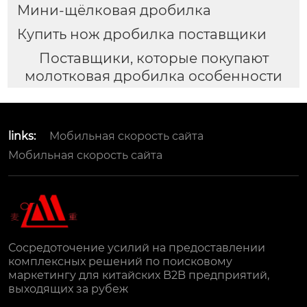
Мини-щёлковая дробилка
Купить нож дробилка поставщики
Поставщики, которые покупают
молотковая дробилка особенности
links:
Мобильная скорость сайта
Мобильная скорость сайта
Сосредоточение усилий на предоставлении
комплексных решений по поисковому
маркетингу для китайских B2B предприятий,
выходящих за рубеж