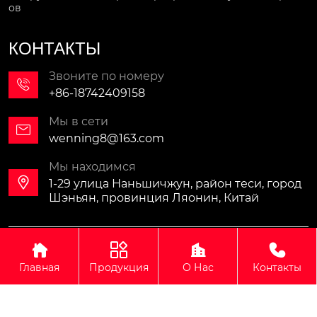
ов
КОНТАКТЫ
Звоните по номеру

+86-18742409158
Мы в сети

wenning8@163.com
Мы находимся

1-29 улица Наньшичжун, район теси, город
Шэньян, провинция Ляонин, Китай
Авторское право©ООО Синомали Тяжёлая Машина




Экспортно-импортная компания(Шэньян)
Главная
Продукция
О Нас
Контакты