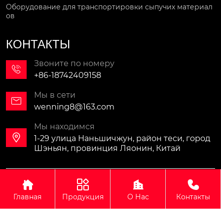
Оборудование для транспортировки сыпучих материал
ов
КОНТАКТЫ
Звоните по номеру

+86-18742409158
Мы в сети

wenning8@163.com
Мы находимся

1-29 улица Наньшичжун, район теси, город
Шэньян, провинция Ляонин, Китай
Авторское право©ООО Синомали Тяжёлая Машина




Экспортно-импортная компания(Шэньян)
Главная
Продукция
О Нас
Контакты