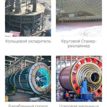
Кольцевой охладитель
Круговой Стакер-
реклаймер
Барабанный грохот
Шаровая мельница