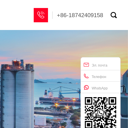


+86-18742409158
Эл. почта
Телефон
WhatsApp