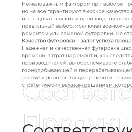
Немаловажным фактором при выборе прои
но не все гарантируют высокое качеств
исследовательских и производственных 
правильный выбор, исключая возможные
ремонтом или заменой футеровки. Не сто
Качество футеровки – залог успеха проц
Надежная и качественная футеровка шар
времени, затрат на ремонт и, как следст
производителей, вы обеспечиваете стаб
горнодобывающей и перерабатывающей от
частые и дорогостоящие ремонты. Таким
Соответ
стратегически важным решением, которо
Продукц
Соответств