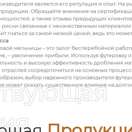
зводителя является его репутация и опыт. На р
о продукции. Обращайте внимание на сертификац
мощностей, а также отзывы предыдущих клиентов.
 риски связанные с некачественным материало
ит гнаться за самой низкой ценой, ведь это мож
есса
овой мельницы – это залог бесперебойной работы
вие, – увеличение прибыли. Используя футеровку 
ильность и высокую эффективность дробления ма
раслей сосредоточиться на основных процессах 
 образом, выбор надежного производителя футе
ствующая
е может оказать существенное влияние на долго
ия
ующая
Продукц