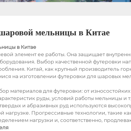
 шаровой мельницы в Китае
ницы в Китае
евой элемент ее работы. Она защищает внутренн
борудования. Выбор качественной футеровки нап
робления. Китай, как крупный производитель го
ся на изготовлении футеровки для шаровых ме
р материалов для футеровки: от износостойких
характеристик руды, условий работы мельницы и
 твердых и абразивных руд используются высоко
 нагрузке. Прогрессивные технологии, такие ка
еделением нагрузки и, соответственно, продлева
еля