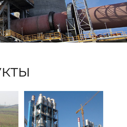
ые
кты