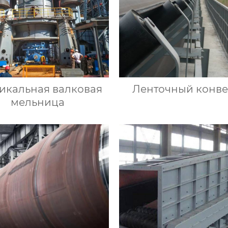
икальная валковая
Ленточный конв
мельница