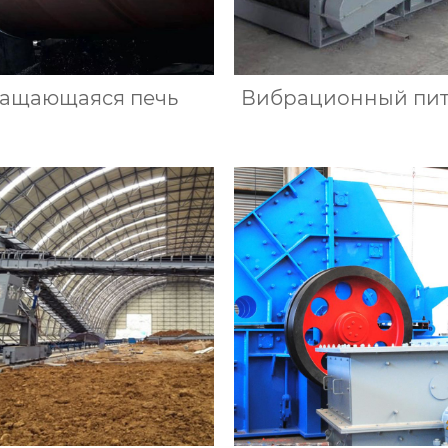
ащающаяся печь
Вибрационный пит