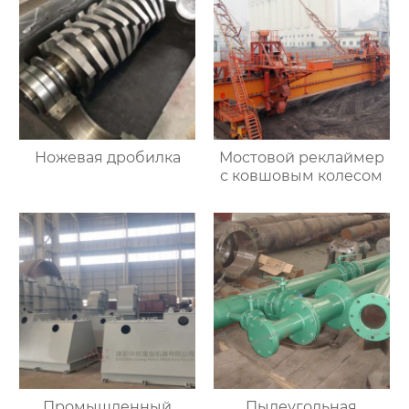
Ножевая дробилка
Мостовой реклаймер
с ковшовым колесом
Промышленный
Пылеугольная