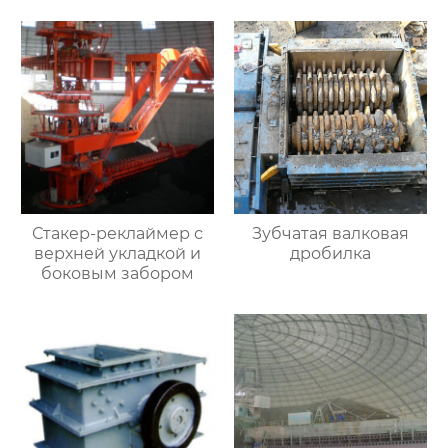
Стакер-реклаймер с
Зубчатая валковая
верхней укладкой и
дробилка
боковым забором