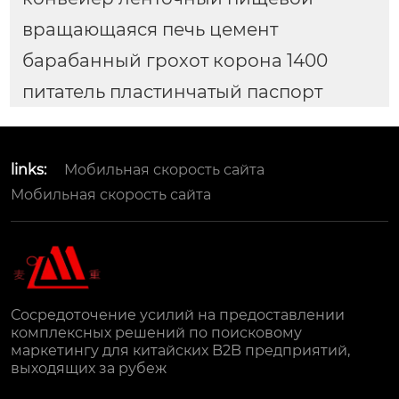
вращающаяся печь цемент
барабанный грохот корона 1400
питатель пластинчатый паспорт
links:
Мобильная скорость сайта
Мобильная скорость сайта
Сосредоточение усилий на предоставлении
комплексных решений по поисковому
маркетингу для китайских B2B предприятий,
выходящих за рубеж