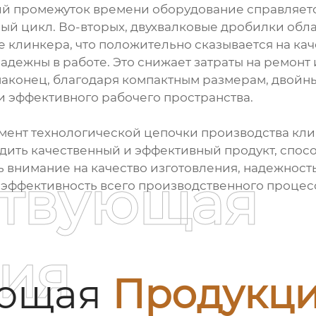
ий промежуток времени оборудование справляетс
ый цикл. Во-вторых, двухвалковые дробилки обл
линкера, что положительно сказывается на каче
адежны в работе. Это снижает затраты на ремонт 
наконец, благодаря компактным размерам, двойн
и эффективного рабочего пространства.
емент технологической цепочки производства кли
дить качественный и эффективный продукт, спос
 внимание на качество изготовления, надежность
ствующая
эффективность всего производственного процес
ия
ующая
Продукц