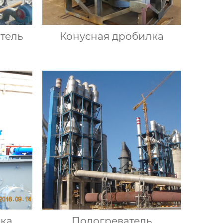
тель
Конусная дробилка
лка
Подогреватель