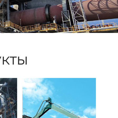
ые
кты