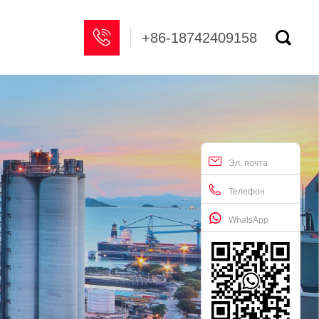


+86-18742409158
Эл. почта
Телефон
WhatsApp