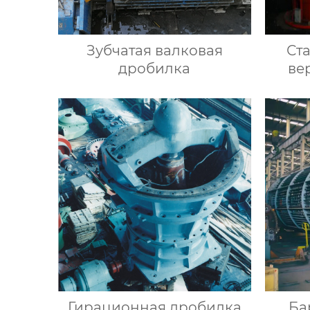
Зубчатая валковая
Ст
дробилка
ве
б
Гирационная дробилка
Ба