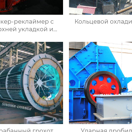
акер-реклаймер с
Кольцевой охлади
рхней укладкой и
оковым забором
рабанный грохот
Ударная дроби