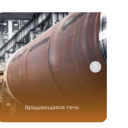
Вращающаяся печь
М