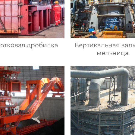
отковая дробилка
Вертикальная вал
мельница