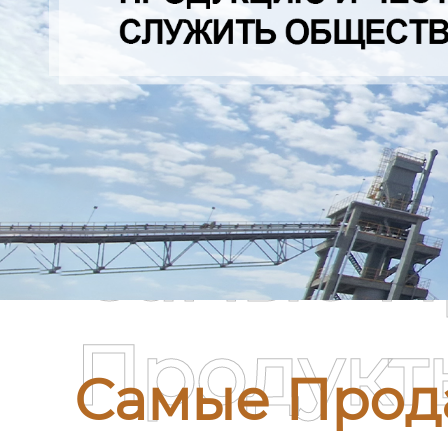
Самые П
Продукт
Самые Прод