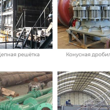
епная решётка
Конусная дроби