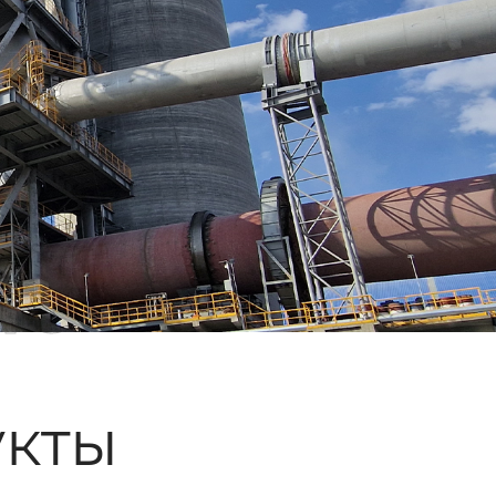
ые
кты