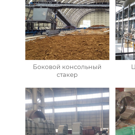
Боковой консольный
Ц
стакер