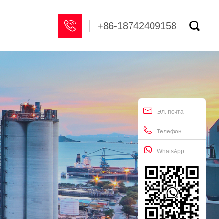


+86-18742409158
Эл. почта
Телефон
WhatsApp