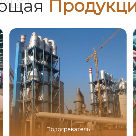
ующая
Продукц
Подогреватель