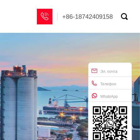


+86-18742409158
Эл. почта
Телефон
WhatsApp