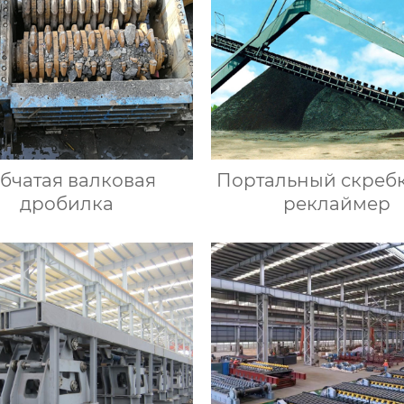
бчатая валковая
Портальный скреб
дробилка
реклаймер