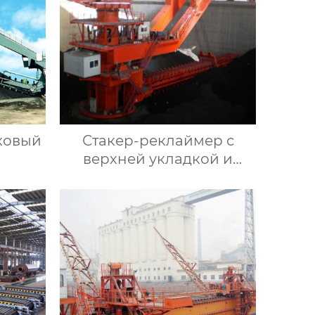
ковый
Стакер-реклаймер с
верхней укладкой и
боковым забором