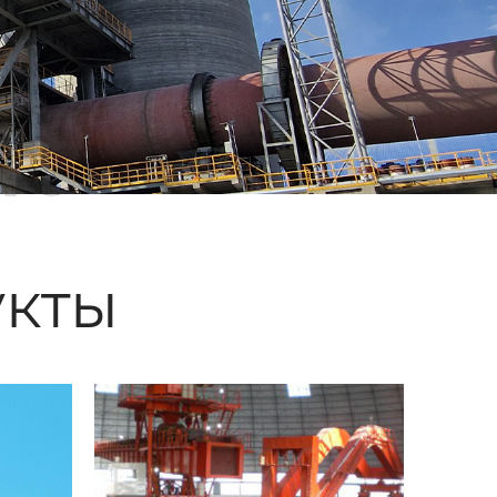
ые
кты