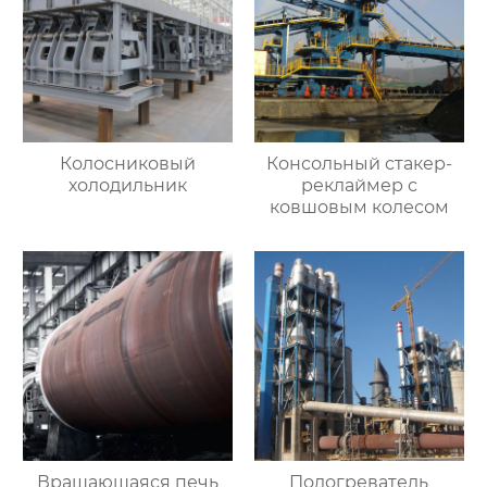
Колосниковый
Консольный стакер-
холодильник
реклаймер с
ковшовым колесом
Вращающаяся печь
Подогреватель