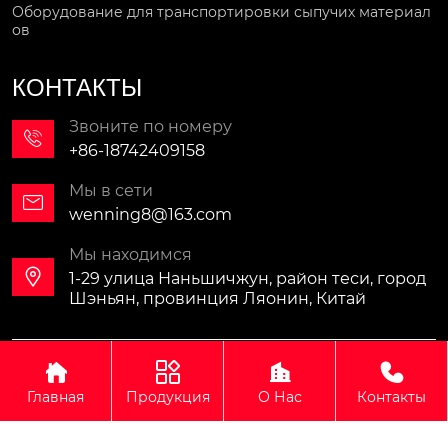
Оборудование для транспортировки сыпучих материал
ов
КОНТАКТЫ
Звоните по номеру

+86-18742409158
Мы в сети

wenning8@163.com
Мы находимся

1-29 улица Наньшичжун, район теси, город
Шэньян, провинция Ляонин, Китай
Авторское право©ООО Синомали Тяжёлая Машина




Экспортно-импортная компания(Шэньян)
Главная
Продукция
О Нас
Контакты