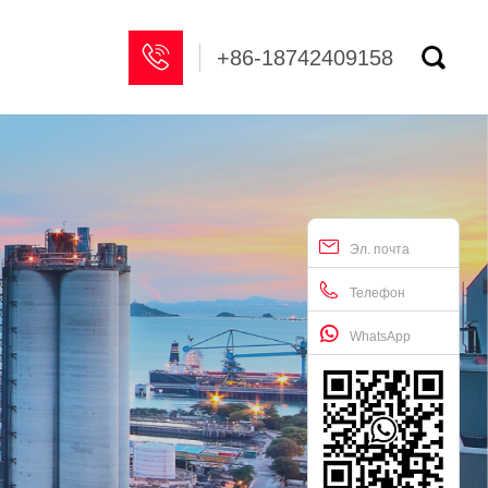


+86-18742409158
Эл. почта
Телефон
WhatsApp