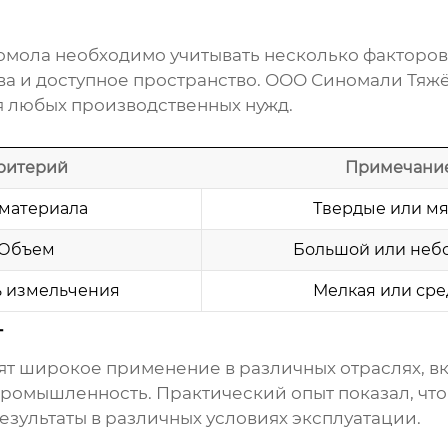
омола
необходимо учитывать несколько факторов,
ва и доступное пространство. ООО Синомали Тя
 любых производственных нужд.
ритерий
Примечани
 материала
Твердые или м
Объем
Большой или неб
ь измельчения
Мелкая или ср
т
ят широкое применение в различных отраслях, в
ромышленность. Практический опыт показал, чт
ультаты в различных условиях эксплуатации.