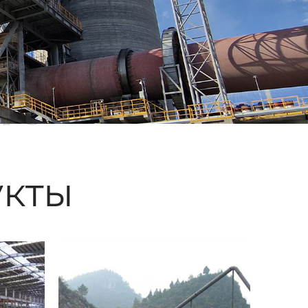
ые
кты