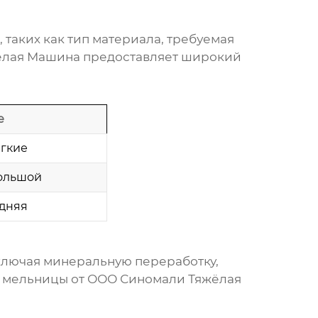
 таких как тип материала, требуемая
жёлая Машина предоставляет широкий
е
ягкие
ольшой
едняя
ключая минеральную переработку,
о мельницы от ООО Синомали Тяжёлая