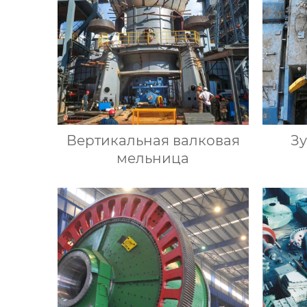
Вертикальная валковая
Зу
мельница