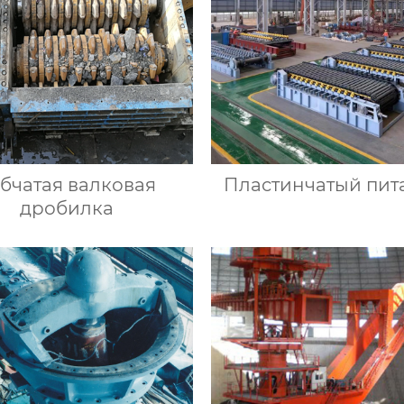
бчатая валковая
Пластинчатый пит
дробилка