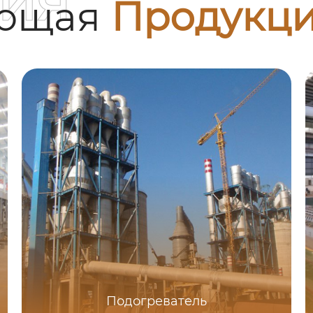
ия
ующая
Продукц
Подогреватель