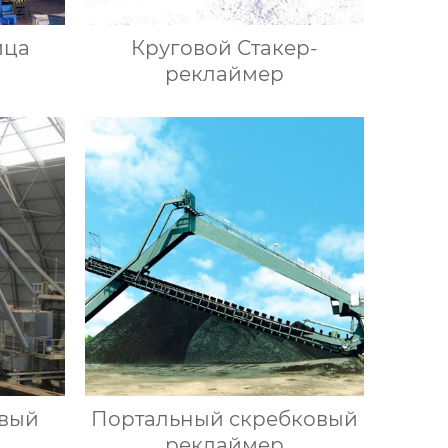
ица
Круговой Стакер-
реклаймер
овый
Портальный скребковый
реклаймер