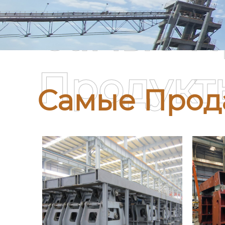
Самые П
Продукт
Самые Прод