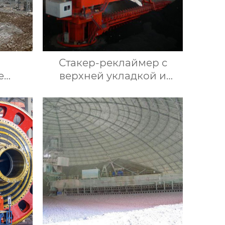
Стакер-реклаймер с
е
верхней укладкой и
е
боковым забором