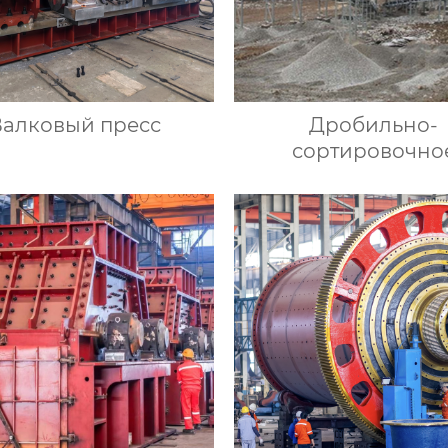
Валковый пресс
Дробильно-
сортировочно
оборудовани