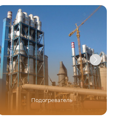
Подогреватель
М