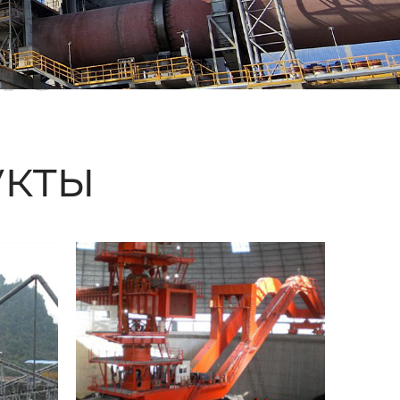
ые
кты