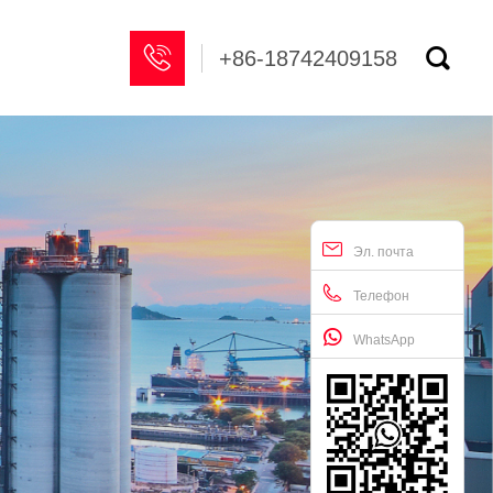


+86-18742409158
Эл. почта
Телефон
WhatsApp