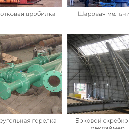
отковая дробилка
Шаровая мельн
еугольная горелка
Боковой скребк
реклаймер