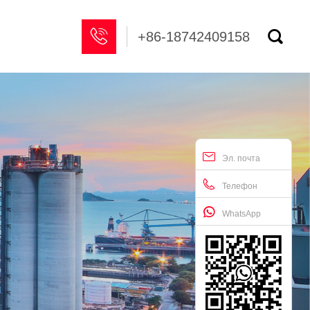


+86-18742409158
Эл. почта
Телефон
WhatsApp