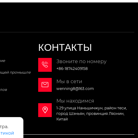
КОНТАКТЫ
ние
Звоните по номеру

+86-18742409158
ающей промышле
Мы в сети

wenning8@163.com
лов
Мы находимся
1-29 улица Наньшичжун, район теси,

город Шэньян, провинция Ляонин,
Китай
тра.
тикой