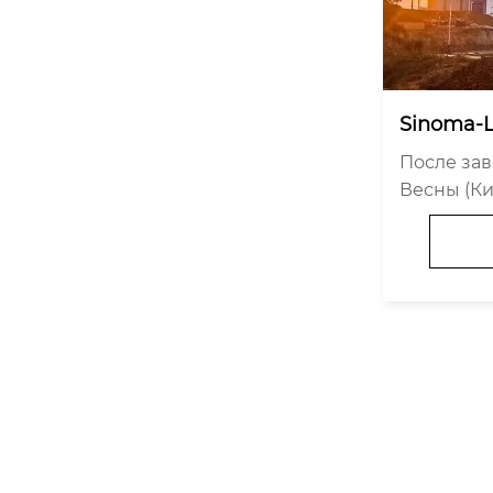
Sinoma-L
ый рабоч
После за
 новый э
Весны (Ки
ошади
компания 
achinery 
ступила к 