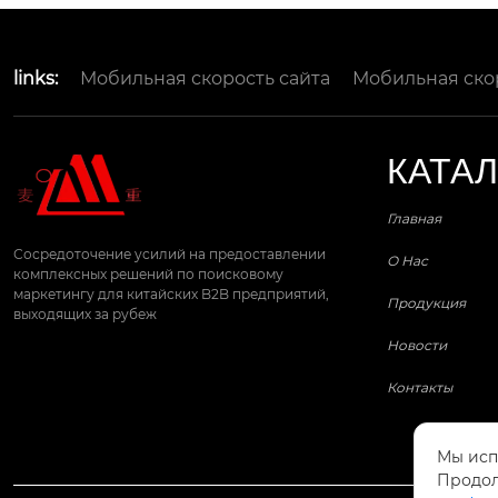
links:
Мобильная скорость сайта
Мобильная ско
КАТА
Главная
Сосредоточение усилий на предоставлении
О Нас
комплексных решений по поисковому
маркетингу для китайских B2B предприятий,
Продукция
выходящих за рубеж
Новости
Контакты
Мы исп
Продол