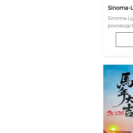
Sinoma-L
ry: Прои
Sinoma-Li
ых питат
роизводст
точка «к
елей — ви
ального 
йского ин
водства»
еталлурги
троительно