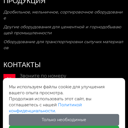
ПРОДУКЦИЯ
Дробильное, мельничное, сортировочное оборудовани
е
Другие оборудования для цементной и горнодобываю
щей промышленности
Оборудование для транспортировки сыпучих материал
ов
КОНТАКТЫ
Звоните по номеру

+86-18742409158
Мы используем файлы cookie для улучшения
вашего опыта просмотра.
Мы в сети

Продолжая использовать этот сайт, вы
wenning8@163.com
соглашаетесь с нашей
Политикой
конфиденциальности.
Мы находимся
Только необходимые

1-29 улица Наньшичжун, район теси, город