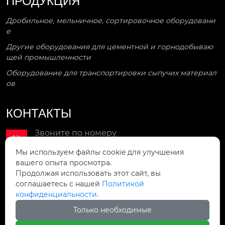
ПРОДУКЦИЯ
Дробильное, мельничное, сортировочное оборудовани
е
Другие оборудования для цементной и горнодобываю
щей промышленности
Оборудование для транспортировки сыпучих материал
ов
КОНТАКТЫ
Звоните по номеру

+86-18742409158
Мы используем файлы cookie для улучшения
вашего опыта просмотра.
Мы в сети

Продолжая использовать этот сайт, вы
wenning8@163.com
соглашаетесь с нашей
Политикой
конфиденциальности.
Мы находимся
Только необходимые

1-29 улица Наньшичжун, район теси, город