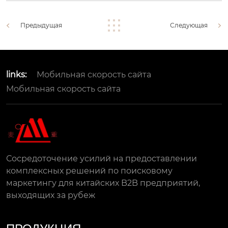
Предыдущая
Следующая
links:
Мобильная скорость сайта
Мобильная скорость сайта
Сосредоточение усилий на предоставлении
комплексных решений по поисковому
маркетингу для китайских B2B предприятий,
выходящих за рубеж