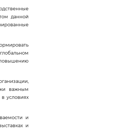
водственные
том данной
грированные
формировать
глобальном
 повышению
ганизации,
ски важным
 в условиях
ваемости и
выставках и