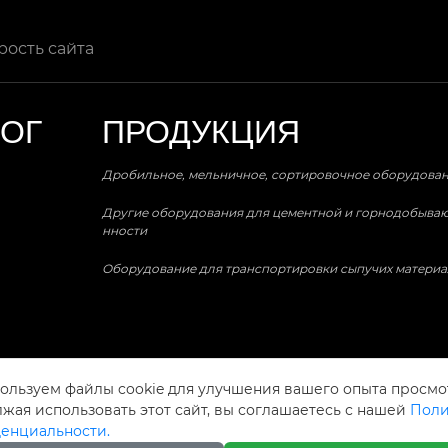
рость сайта
ЛОГ
ПРОДУКЦИЯ
Дробильное, мельничное, сортировочное оборудова
Другие оборудования для цементной и горнодобыв
нности
Оборудование для транспортировки сыпучих материа
ользуем файлы cookie для улучшения вашего опыта просмо
жая использовать этот сайт, вы соглашаетесь с нашей
Поли
енциальности.
 Экспортно-импортная компания(Шэньян)