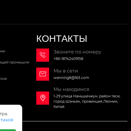
КОНТАКТЫ
ние
Звоните по номеру

+86-18742409158
ающей промышле
Мы в сети

wenning8@163.com
лов
Мы находимся
1-29 улица Наньшичжун, район теси,

город Шэньян, провинция Ляонин,
Китай
тра.
тикой