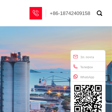


+86-18742409158
Эл. почта
Телефон
WhatsApp