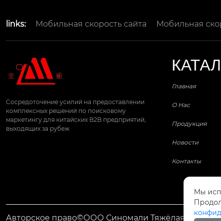
links:
Мобильная скорость сайта
Мобильная ско
КАТА
Главная
Сосредоточение усилий на предоставлении
О Нас
комплексных решений по поисковому
маркетингу для китайских B2B предприятий,
Продукция
выходящих за рубеж
Новости
Контакты
Мы исп
Продол
конфид
Авторское право©ООО Синомали Тяжёлая Машина