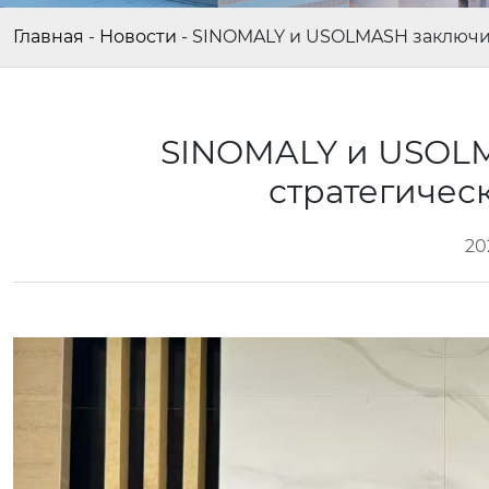
Главная
-
Новости
-
SINOMALY и USOLMASH заключил
SINOMALY и USOLM
стратегичес
20